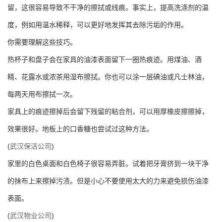
留，这很容易导致不干净的擦拭或线痕。事实上，提高洗涤剂的温
度，例如用温水稀释，可以更好地发挥其去除污垢的作用。
你需要理解这些技巧。
热杯子和盘子会在家具的油漆表面留下一圈热痕迹。用煤油、酒
精、花露水或浓茶用湿布擦拭。你也可以涂一层碘油或凡士林油，
每两天用布擦拭一次。
家具上的痕迹擦掉后会留下残留的粘合剂，可以用厚橡皮擦擦掉，
效果很好。地板上的口香糖也尝试过这种方法。
(
武汉保洁公司
)
家里的白色桌面和白色椅子很容易弄脏。试着把牙膏挤到一块干净
的抹布上来擦掉污渍。但是小心不要使用太大的力来避免损伤油漆
表面。
(
武汉物业公司
)